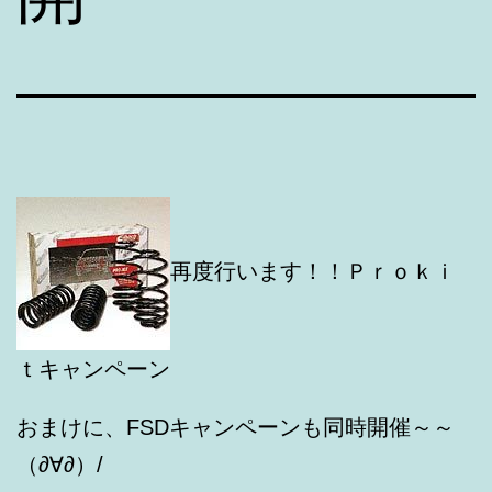
再度行います！！Ｐｒｏｋｉ
ｔキャンペーン
おまけに、FSDキャンペーンも同時開催～～
（∂∀∂）/