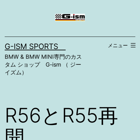
コ
ン
テ
ン
G-ISM SPORTS
メニュー
ツ
BMW & BMW MINI専門のカス
へ
タム ショップ G-ism （ ジー
ス
イズム）
キ
ッ
プ
R56とR55再
開