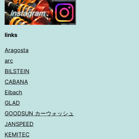
links
Aragosta
arc
BILSTEIN
CABANA
Eibach
GLAD
GOODSUN カーウォッシュ
JANSPEED
KEMITEC