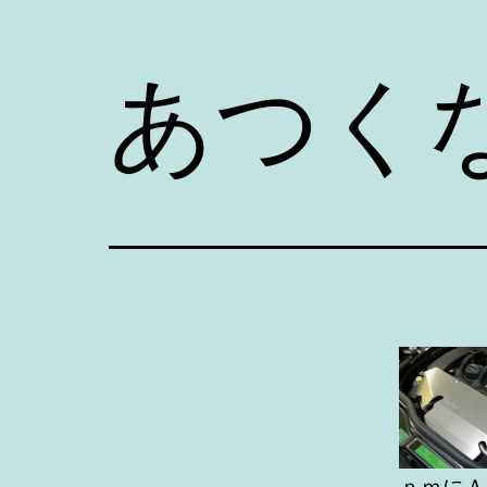
ー
ー
を
を
あつく
開
開
く
く
ｎｍにＡ