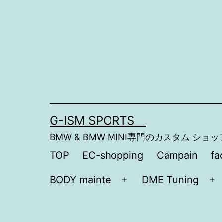
コ
ン
テ
ン
ツ
へ
ス
G-ISM SPORTS
キ
BMW & BMW MINI専門のカスタム ショッ
ッ
TOP
EC-shopping
Campain
fa
プ
BODY mainte
DME Tuning
メ
メ
ニ
ニ
ュ
ュ