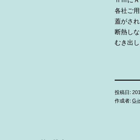
各社ご用
蓋がされ
断熱しな
むき出し
投稿日:
20
作成者:
G-