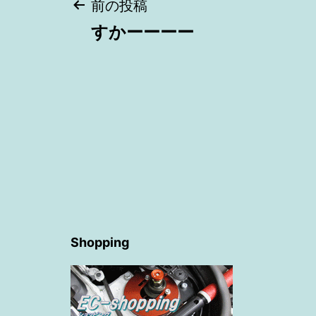
投
前の投稿
すかーーーー
稿
ナ
ビ
ゲ
ー
Shopping
シ