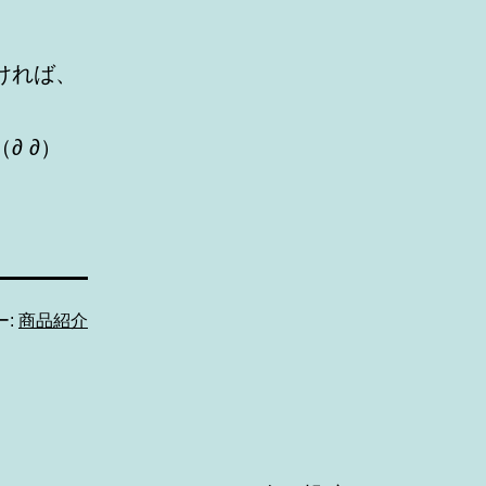
。
ければ、
∂ ∂）
ー:
商品紹介