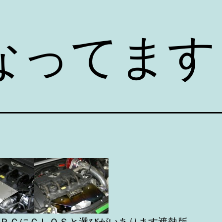
なってます
ＲＣにＣＬＯＳと選びがいあります遮熱版。