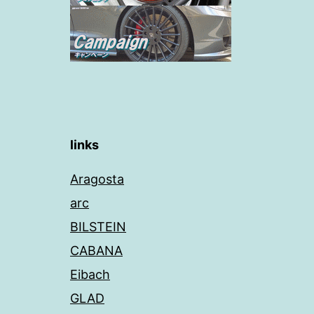
ョ
ン
links
Aragosta
arc
BILSTEIN
CABANA
Eibach
GLAD