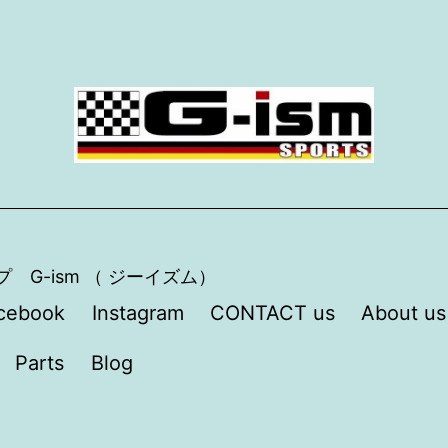
プ G-ism （ ジーイズム）
cebook
Instagram
CONTACT us
About us
Parts
Blog