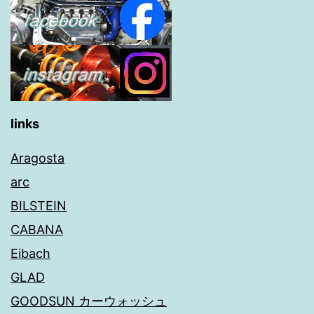
links
Aragosta
arc
BILSTEIN
CABANA
Eibach
GLAD
GOODSUN カーウォッシュ