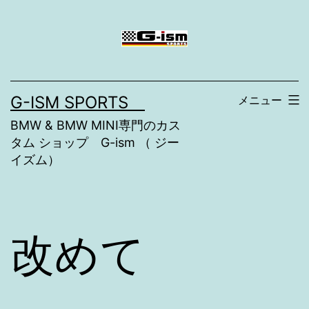
コ
ン
テ
ン
G-ISM SPORTS
メニュー
ツ
BMW & BMW MINI専門のカス
へ
タム ショップ G-ism （ ジー
ス
イズム）
キ
ッ
プ
改めて