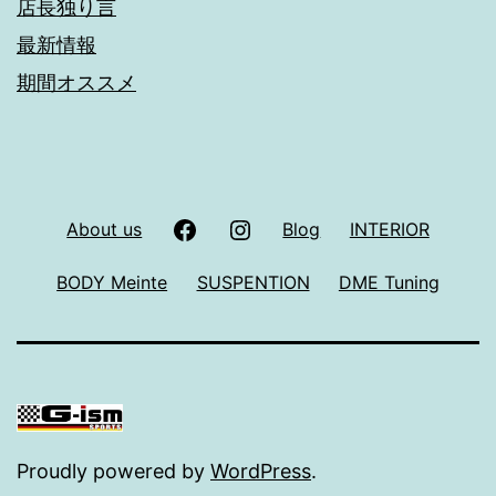
店長独り言
最新情報
期間オススメ
facebook
Instagram
About us
Blog
INTERIOR
BODY Meinte
SUSPENTION
DME Tuning
Proudly powered by
WordPress
.