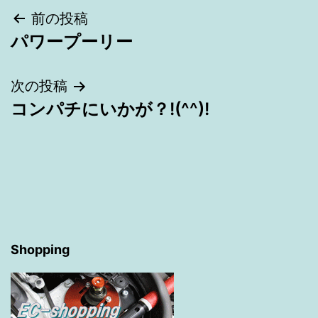
投
前の投稿
パワープーリー
稿
ナ
次の投稿
コンパチにいかが？!(^^)!
ビ
ゲ
ー
シ
ョ
Shopping
ン