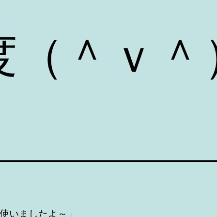
度（＾ｖ＾
使いましたよ～」