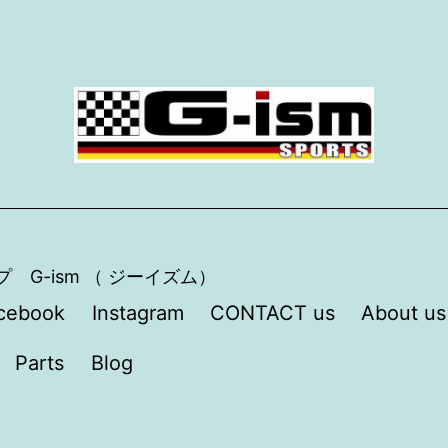
プ G-ism （ ジーイズム）
cebook
Instagram
CONTACT us
About us
Parts
Blog