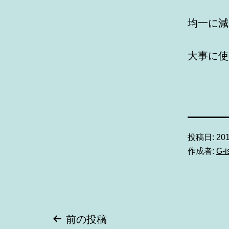
均一に減
大事に使
投稿日:
20
作成者:
G-
投
前の投稿