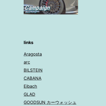
ン
links
Aragosta
arc
BILSTEIN
CABANA
Eibach
GLAD
GOODSUN カーウォッシュ