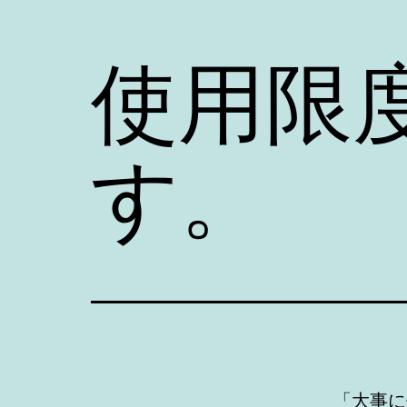
ー
ー
を
を
使用限
開
開
く
く
す。
「大事に