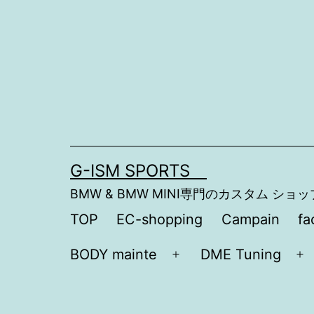
コ
ン
テ
ン
ツ
へ
ス
G-ISM SPORTS
キ
BMW & BMW MINI専門のカスタム ショッ
ッ
TOP
EC-shopping
Campain
fa
プ
BODY mainte
DME Tuning
メ
メ
ニ
ニ
ュ
ュ