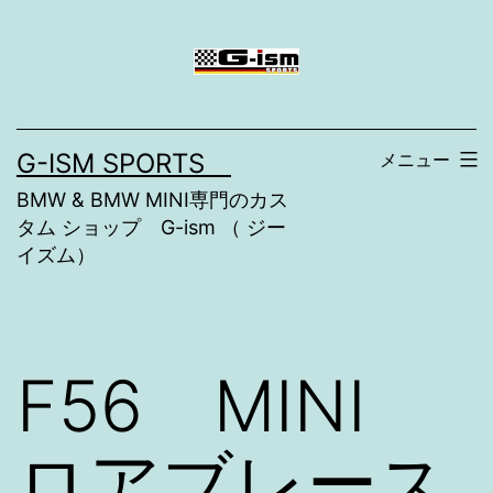
コ
ン
テ
ン
G-ISM SPORTS
メニュー
ツ
BMW & BMW MINI専門のカス
へ
タム ショップ G-ism （ ジー
ス
イズム）
キ
ッ
プ
F56 MINI
ロアブレース