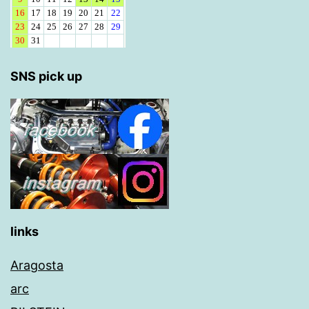
SNS pick up
links
Aragosta
arc