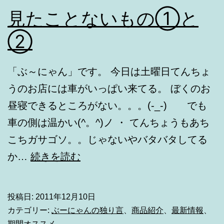
見たことないもの①と
②
「ぶ～にゃん」です。 今日は土曜日てんちょ
うのお店には車がいっぱい来てる。 ぼくのお
昼寝できるところがない。。。(-_-) でも
車の側は温かい(^。^)ノ ・ てんちょうもあち
こちガサゴソ。。じゃないやバタバタしてる
見
か…
続きを読む
た
こ
投稿日:
2011年12月10日
と
カテゴリー:
ぶーにゃんの独り言
、
商品紹介
、
最新情報
、
期間オススメ