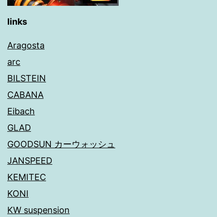
links
Aragosta
arc
BILSTEIN
CABANA
Eibach
GLAD
GOODSUN カーウォッシュ
JANSPEED
KEMITEC
KONI
KW suspension