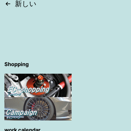
投
新しい
稿
ナ
ビ
ゲ
Shopping
ー
シ
ョ
ン
work calendar