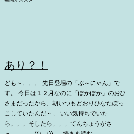
な
い
も
の
①
と
②
あり？！
ども～、、、 先日登場の「ぶ～にゃん」で
す。 今日は１２月なのに「ぽかぽか」のおひ
さまだったから、朝いつもどおりひなたぼっ
こしていたんだ～。 いい気持ちでいた
ら。。。そしたら。。。てんちょうがさ
あ
っ。。。 ((+_+)) …
続きを読む