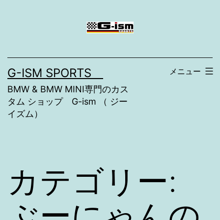
コ
ン
テ
ン
G-ISM SPORTS
メニュー
ツ
BMW & BMW MINI専門のカス
へ
タム ショップ G-ism （ ジー
ス
イズム）
キ
ッ
プ
カテゴリー:
ぶーにゃんの