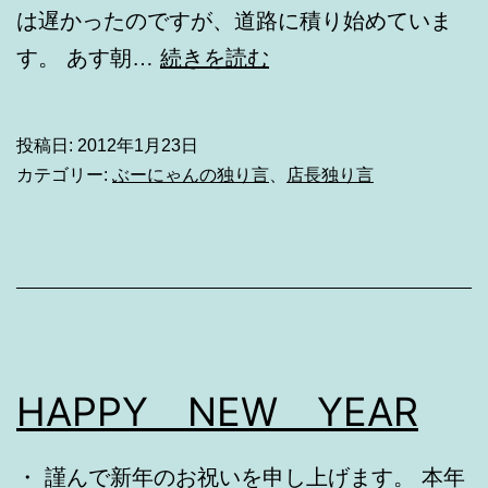
は遅かったのですが、道路に積り始めていま
本
す。 あす朝…
続きを読む
格
的
投稿日:
2012年1月23日
に。。。
カテゴリー:
ぶーにゃんの独り言
、
店長独り言
HAPPY NEW YEAR
・ 謹んで新年のお祝いを申し上げます。 本年