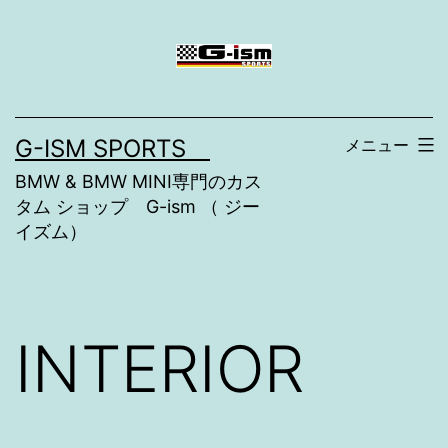
コ
ン
テ
ン
G-ISM SPORTS
メニュー
ツ
BMW & BMW MINI専門のカス
へ
タム ショップ G-ism （ ジー
ス
イズム）
キ
ッ
プ
INTERIOR