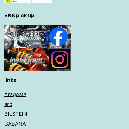
SNS pick up
links
Aragosta
arc
BILSTEIN
CABANA